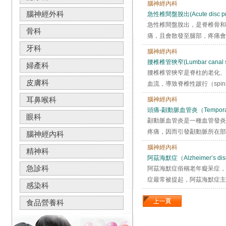
腦神經內科
腦神經外科
急性椎間盤脫出(Acute disc pr
急性椎間盤脫出，是脊椎骨和
骨科
痛，且會散發至腿部，疼痛會
牙科
腦神經內科
腰椎椎管狹窄(Lumbar canal st
婦產科
腰椎椎管狹窄是脊柱的老化、
皮膚科
血流，導致脊椎性跛行（spinal
耳鼻喉科
腦神經內科
頭痛-顳動脈血管炎（Temporal A
眼科
顳動脈血管炎是一種血管發炎的
疼痛，因而引發顳動脈所在部
腦神經內科
腦神經內科
精神科
阿茲海默症（Alzheimer’s di
急診科
阿茲海默症俗稱老年癡呆症，
症最常被提起，阿茲海默症主
感染科
食品營養科