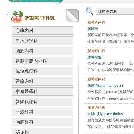
請選擇以下科別。
腦神經內科
腦膜炎
心臟內科
腦膜炎的症狀為持續頭痛、發
血液腫瘤科
性細菌性腦膜炎細菌性腦膜炎
胸腔內科
腦神經內科
聽神經瘤
胃腸肝膽內外科
聽神經瘤是第8對腦神經，我
位置，由聽神經所聽過的補性
風濕免疫科
腦神經內科
腎臟內科
腦腫瘤(brain tumours)
家庭醫學科
神經膠質（gliomas)是腦部的
生室管膜瘤（ependymoma)。 
新陳代謝科
腦神經內科
一般外科
水腦（Hydrocephalus）
腦脊髓液大部份是經由側腦室
胸腔外科
部的功用。 腦脊髓液的產生
泌尿科