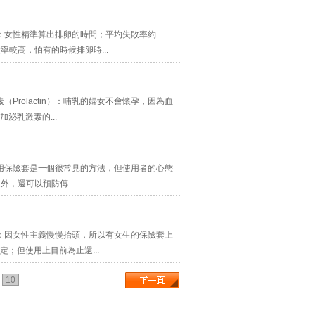
：女性精準算出排卵的時間；平圴失敗率約
較高，怕有的時候排卵時...
rolactin）：哺乳的婦女不會懷孕，因為血
泌乳激素的...
用保險套是一個很常見的方法，但使用者的心態
，還可以預防傳...
：因女性主義慢慢抬頭，所以有女生的保險套上
；但使用上目前為止還...
10