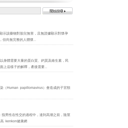
，顯示該藥物對胎兒無害，且無證據顯示對懷孕
但尚無完整的人體懷...
以身體需要大量的蛋白質、鈣質及維生素，民
上這樣子的解釋，產後需要...
n papillomavirus）會造成的子宮頸
：指男性在性交的過程中，達到高潮之前，陰莖
kenkon健康網