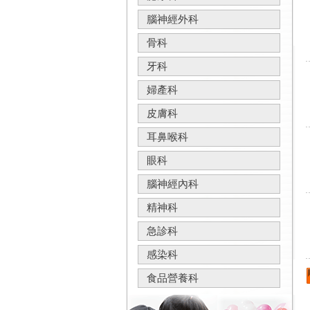
腦神經外科
骨科
牙科
婦產科
皮膚科
耳鼻喉科
眼科
腦神經內科
精神科
急診科
感染科
食品營養科