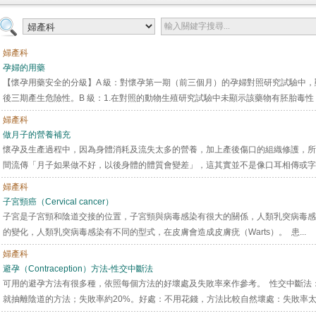
婦產科
孕婦的用藥
【懷孕用藥安全的分級】A 級：對懷孕第一期（前三個月）的孕婦對照研究試驗中
後三期產生危險性。B 級：1.在對照的動物生殖研究試驗中未顯示該藥物有胚胎毒性，
婦產科
做月子的營養補充
懷孕及生產過程中，因為身體消耗及流失太多的營養，加上產後傷口的組織修護，所
間流傳「月子如果做不好，以後身體的體質會變差」，這其實並不是像口耳相傳或字面
婦產科
子宮頸癌（Cervical cancer）
子宮是子宮頸和陰道交接的位置，子宮頸與病毒感染有很大的關係，人類乳突病毒感染（Huma
的變化，人類乳突病毒感染有不同的型式，在皮膚會造成皮膚疣（Warts）。 患...
婦產科
避孕（Contraception）方法-性交中斷法
可用的避孕方法有很多種，依照每個方法的好壞處及失敗率來作參考。 性交中斷法
就抽離陰道的方法；失敗率約20%。好處：不用花錢，方法比較自然壞處：失敗率太高 