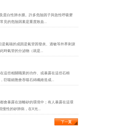
壞及蛋白性肺水腫。許多危險因子與急性呼吸窘
見的危險因素是重度敗血...
但是氣喘的成因是氣管因發炎、過敏等外界刺淚
時氣管的分泌物（就是...
在這些相關職業的功作、或暴露在這些石棉
巨噬細胞會吞噬石綿纖維造成...
都會暴露在游離矽的環境中；有人暴露在這環
慢性的矽肺病，在X光...