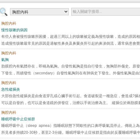
胸腔內科
慢性咳嗽的病因
有些人會被慢性咳嗽所困擾，超過三周以上的咳嗽被定義為慢性咳嗽，造成的原因相
造成慢性咳嗽最常見的原因是過敏性鼻炎及鼻竇炎所引起的鼻涕倒流，通常病患會覺得
胸腔內科
氣胸
肋膜腔內有氣體存在，即稱為氣胸。自發性氣胸是指自行發生，無胸部外傷史。原發性（
下發生，而續發性（secondary）自發性氣胸則在有肺病史下發生。外傷性氣胸是由穿
胸腔內科
急性縱膈炎
大部份急性縱膈炎是由食道穿孔或心臟手術引起。食道破裂是一種急症，會造成?膈
可以是自發的，也可以是食道鏡的併發症，治療以手術治療為主。 縱膈位於兩肋膜囊（pleu
胸腔內科
睡眠呼吸中止症候群
睡眠呼吸中止（sleep apnea）指睡眠狀態下間歇性的口鼻呼吸氣流停止。傳統
所見者多持續20-30秒，甚至2-3分鐘。睡眠呼吸中止症候群是指由於反覆睡眠呼吸中止