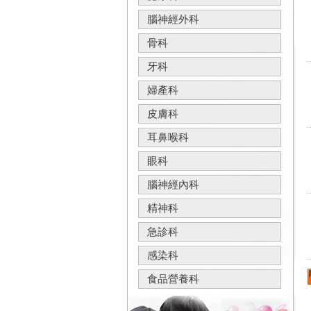
腦神經外科
骨科
牙科
婦產科
皮膚科
耳鼻喉科
眼科
腦神經內科
精神科
急診科
感染科
食品營養科