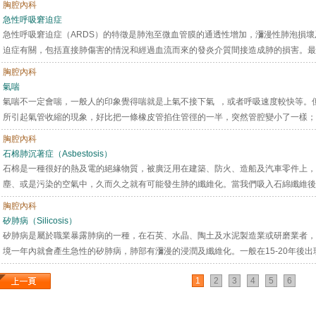
胸腔內科
急性呼吸窘迫症
急性呼吸窘迫症（ARDS）的特徵是肺泡至微血管膜的通透性增加，瀰漫性肺泡損
迫症有關，包括直接肺傷害的情況和經過血流而來的發炎介質間接造成肺的損害。最常
胸腔內科
氣喘
氣喘不一定會喘，一般人的印象覺得喘就是上氣不接下氣 ，或者呼吸速度較快等。
所引起氣管收縮的現象，好比把一條橡皮管掐住管徑的一半，突然管腔變小了一樣；此
胸腔內科
石棉肺沉著症（Asbestosis）
石棉是一種很好的熱及電的絕緣物質，被廣泛用在建築、防火、造船及汽車零件上，
塵、或是污染的空氣中，久而久之就有可能發生肺的纖維化。當我們吸入石綿纖維後，
胸腔內科
矽肺病（Silicosis）
矽肺病是屬於職業暴露肺病的一種，在石英、水晶、陶土及水泥製造業或研磨業者，
境一年內就會產生急性的矽肺病，肺部有瀰漫的浸潤及纖維化。一般在15-20年後出現
1
2
3
4
5
6