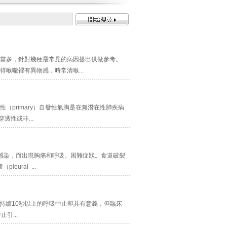
當多，針對幾種最常見的病因提出供做參考。
喉嚨裡有異物感，時常清喉...
primary）自發性氣胸是在無潛在性肺疾病
透性或非...
感染，而出現胸痛和呼吸。困難症狀。食道破裂
ral ...
上為持續10秒以上的呼吸中止即具有意義，但臨床
引...