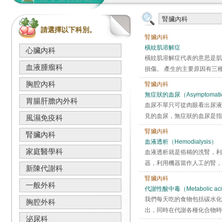
請選擇以下科別。
腎臟內科
橫紋肌溶解症
心臟內科
橫紋肌溶解症代表的意思是肌
血液腫瘤科
損傷。 產生的主要原因有三種
胸腔內科
腎臟內科
無症狀的血尿（Asymptomatic 
胃腸肝膽內外科
血尿不單只可從肉眼看出尿液
見的血尿，無症狀的血尿是指
風濕免疫科
腎臟內科
腎臟內科
血液透析（Hemodialysis）
家庭醫學科
血液透析就是俗稱的洗腎，利
器，利用機器當作人工的腎，
新陳代謝科
腎臟內科
一般外科
代謝性酸中毒（Metabolic aci
我們每天吃的食物包括碳水化
胸腔外科
出，同時在代謝各種化合物時
泌尿科