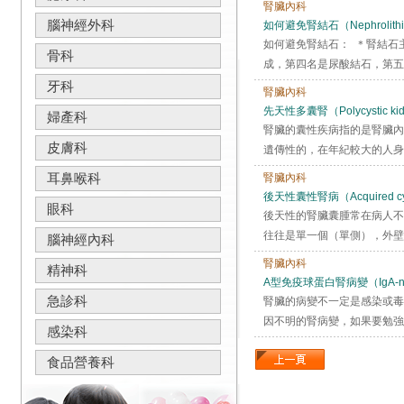
腎臟內科
腦神經外科
如何避免腎結石（Nephrolithi
如何避免腎結石： ＊腎結石
骨科
成，第四名是尿酸結石，第五名
牙科
腎臟內科
先天性多囊腎（Polycystic kid
婦產科
腎臟的囊性疾病指的是腎臟內
皮膚科
遺傳性的，在年紀較大的人身
耳鼻喉科
腎臟內科
後天性囊性腎病（Acquired cysti
眼科
後天性的腎臟囊腫常在病人不
往往是單一個（單側），外壁
腦神經內科
腎臟內科
精神科
A型免疫球蛋白腎病變（IgA-nep
急診科
腎臟的病變不一定是感染或毒
因不明的腎病變，如果要勉強
感染科
食品營養科