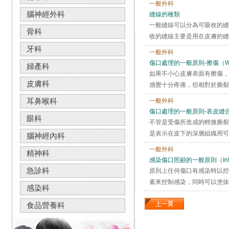
一般外科
腦神經外科
縫線的種類
一般縫線可以分為可吸收的縫
骨科
收的縫線主要是用在皮膚的縫
牙科
一般外科
傷口處理的一般原則-擦傷（Wound 
婦產科
如果不小心皮膚表面有擦傷，
皮膚科
感覺十分疼痛，但相對於撕裂
耳鼻喉科
一般外科
傷口處理的一般原則-表皮縫
眼科
不管是受傷所造成的輕微撕裂
是表示在皮下的深層組織用可
腦神經內科
一般外科
精神科
感染傷口照顧的一般原則（Infec
急診科
原則上任何傷口有感染時以控
素來控制感染，同時可以塗抹
感染科
食品營養科