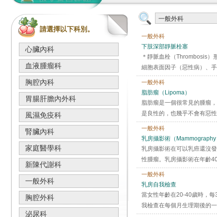
請選擇以下科別。
一般外科
下肢深部靜脈栓塞
心臟內科
＊靜脈血栓（Thrombos
血液腫瘤科
細胞表面因子（惡性病）、手
胸腔內科
一般外科
脂肪瘤（Lipoma）
胃腸肝膽內外科
脂肪瘤是一個很常見的腫瘤，
是良性的，也幾乎不會有惡性
風濕免疫科
一般外科
腎臟內科
乳房攝影術（Mammograph
家庭醫學科
乳房攝影術在可以乳癌還沒發
性腫瘤。乳房攝影術在年齡40-
新陳代謝科
一般外科
一般外科
乳房自我檢查
當女性年齡在20-40歲時
胸腔外科
我檢查在每個月生理期後的一
泌尿科