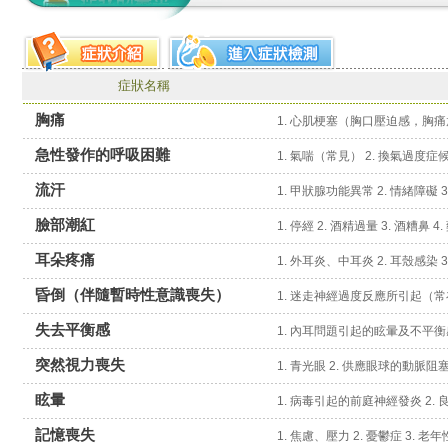
症狀名稱
胸痛
急性發作的呼吸困難
流汗
1. 甲狀腺功能異常 2. 情緒障礙 3.
臉部潮紅
1. 停經 2. 酒精過量 3. 酒糟鼻 
耳朵疼痛
1. 外耳炎、中耳炎 2. 耳殼感染 
昏倒（伴隨暫時性意識喪失）
失去平衡感
突然視力喪失
眩暈
1. 病毒引起的前庭神經發炎 2. 
記憶喪失
1. 焦慮、壓力 2. 憂鬱症 3. 老年