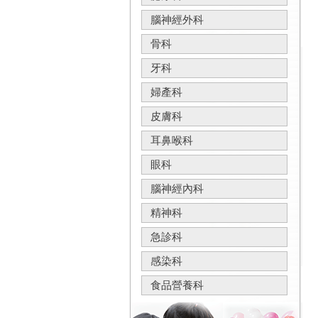
腦神經外科
骨科
牙科
婦產科
皮膚科
耳鼻喉科
眼科
腦神經內科
精神科
急診科
感染科
食品營養科