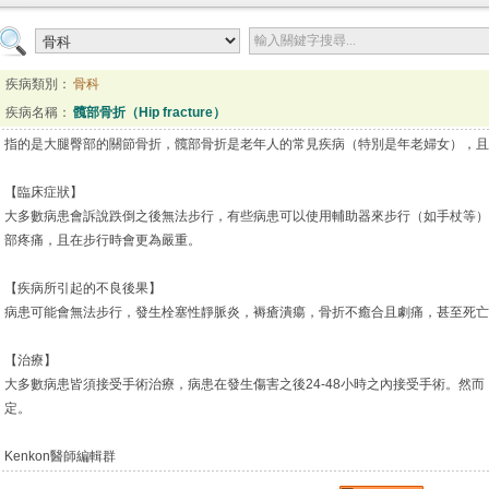
疾病類別：
骨科
疾病名稱：
髖部骨折（Hip fracture）
指的是大腿臀部的關節骨折，髖部骨折是老年人的常見疾病（特別是年老婦女），
【臨床症狀】
大多數病患會訴說跌倒之後無法步行，有些病患可以使用輔助器來步行（如手杖等）
部疼痛，且在步行時會更為嚴重。
【疾病所引起的不良後果】
病患可能會無法步行，發生栓塞性靜脈炎，褥瘡潰瘍，骨折不癒合且劇痛，甚至死
【治療】
大多數病患皆須接受手術治療，病患在發生傷害之後24-48小時之內接受手術。然
定。
Kenkon醫師編輯群