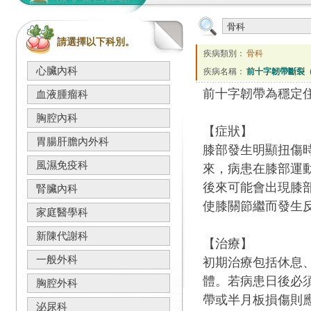
請選擇以下科別。
疾病類別：
骨科
心臟內科
疾病名稱：
前十字韌帶斷裂（Anter
前十字韌帶為穩定
血液腫瘤科
胸腔內科
【症狀】
胃腸肝膽內外科
膝部發生明顯扭傷
風濕免疫科
來，病患在膝部運
後來可能會出現膝
腎臟內科
使膝關節繼而發生
家庭醫學科
新陳代謝科
【治療】
一般外科
初期治療包括休息
體。若病患日後必
胸腔外科
帶或半月板損傷則
泌尿科