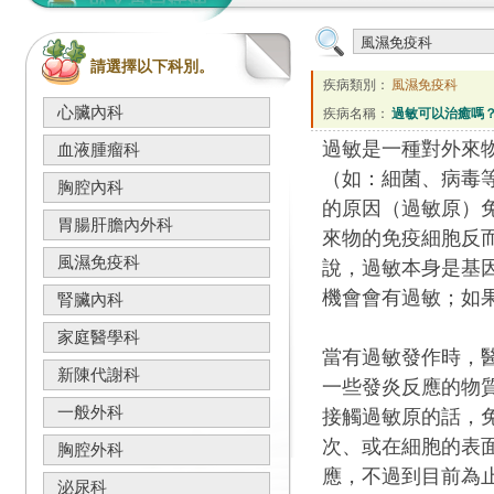
請選擇以下科別。
疾病類別：
風濕免疫科
心臟內科
疾病名稱：
過敏可以治癒嗎
過敏是一種對外來
血液腫瘤科
（如：細菌、病毒
胸腔內科
的原因（過敏原）
胃腸肝膽內外科
來物的免疫細胞反
風濕免疫科
說，過敏本身是基
機會會有過敏；如
腎臟內科
家庭醫學科
當有過敏發作時，
新陳代謝科
一些發炎反應的物
一般外科
接觸過敏原的話，
次、或在細胞的表
胸腔外科
應，不過到目前為
泌尿科