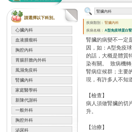
請選擇以下科別。
疾病類別：
腎臟內科
心臟內科
疾病名稱：
A型免疫球蛋白腎病變
腎臟的病變不一定
血液腫瘤科
因，如：A型免疫
胸腔內科
的話，大概是體質
胃腸肝膽內外科
染有關。 致病機
風濕免疫科
腎病症候群；主要
現，有許多人不知
腎臟內科
家庭醫學科
【檢查】
新陳代謝科
病人須做腎臟的切
一般外科
升。
胸腔外科
【治療】
泌尿科