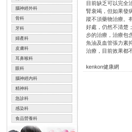
目前缺乏可以完全治
腦神經外科
腎衰竭，但如果發
骨科
蹤不須藥物治療。
好處，仍然不清楚
牙科
步的治療，治療包
婦產科
魚油及血管張力素抑制劑（A
皮膚科
治療，目前效果都
耳鼻喉科
kenkon健康網
眼科
腦神經內科
精神科
急診科
感染科
食品營養科