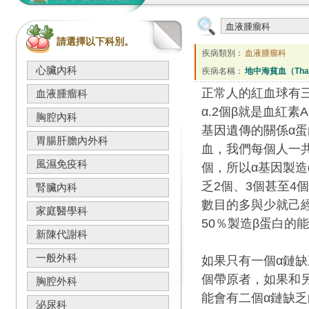
請選擇以下科別。
疾病類別：
血液腫瘤科
心臟內科
疾病名稱：
地中海貧血（Tha
正常人的紅血球有三
血液腫瘤科
α.2個β就是血紅素
胸腔內科
基因遺傳的關係α
胃腸肝膽內外科
血，我們每個人一共
風濕免疫科
個，所以α基因製
乏2個、3個甚至4
腎臟內科
數目的多與少就己
家庭醫學科
50％製造β蛋白的
新陳代謝科
一般外科
如果只有一個α鏈
個帶原者，如果和
胸腔外科
能會有二個α鏈缺
泌尿科