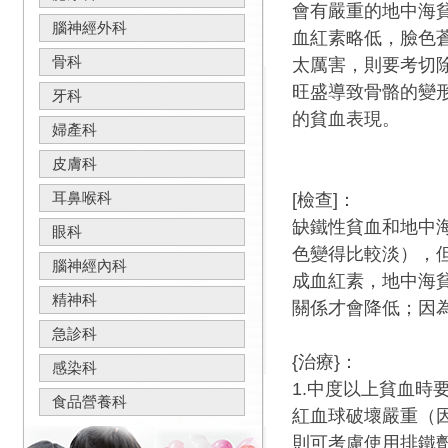
會有嚴重的地中海
腦神經外科
血紅素略低，臉色
骨科
太厲害，則要考切
旺盛導致骨骼的變
牙科
的貧血表現。
婦產科
皮膚科
耳鼻喉科
[檢查]：
缺鐵性貧血和地中
眼科
色變得比較淡），
腦神經內科
成血紅素，地中海
精神科
關係才會降低；因
急診科
{治療}：
感染科
1.中度以上貧血時
食品營養科
紅血球破壞嚴重（
則可考慮使用排鐵