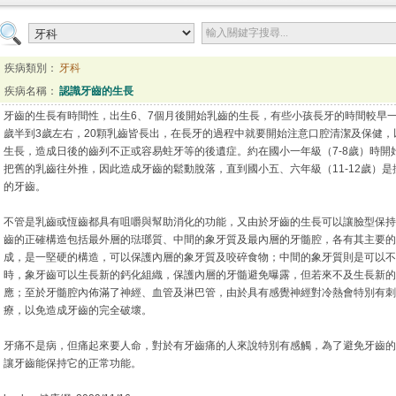
疾病類別：
牙科
疾病名稱：
認識牙齒的生長
牙齒的生長有時間性，出生6、7個月後開始乳齒的生長，有些小孩長牙的時間較早
歲半到3歲左右，20顆乳齒皆長出，在長牙的過程中就要開始注意口腔清潔及保健
生長，造成日後的齒列不正或容易蛀牙等的後遺症。約在國小一年級（7-8歲）時
把舊的乳齒往外推，因此造成牙齒的鬆動脫落，直到國小五、六年級（11-12歲）
的牙齒。
不管是乳齒或恆齒都具有咀嚼與幫助消化的功能，又由於牙齒的生長可以讓臉型保持
齒的正確構造包括最外層的琺瑯質、中間的象牙質及最內層的牙髓腔，各有其主要的
成，是一堅硬的構造，可以保護內層的象牙質及咬碎食物；中間的象牙質則是可以不
時，象牙齒可以生長新的鈣化組織，保護內層的牙髓避免曝露，但若來不及生長新的
應；至於牙髓腔內佈滿了神經、血管及淋巴管，由於具有感覺神經對冷熱會特別有刺
療，以免造成牙齒的完全破壞。
牙痛不是病，但痛起來要人命，對於有牙齒痛的人來說特別有感觸，為了避免牙齒的
讓牙齒能保持它的正常功能。