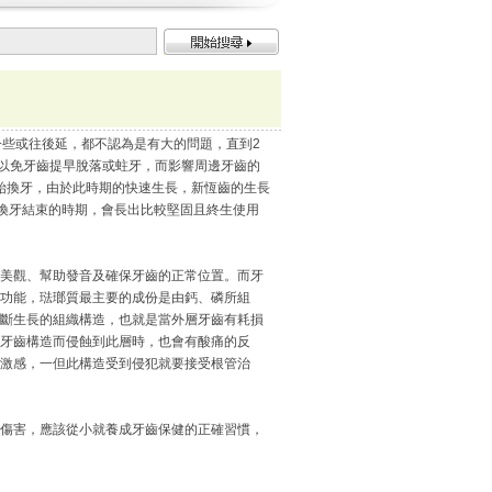
一些或往後延，都不認為是有大的問題，直到2
，以免牙齒提早脫落或蛀牙，而影響周邊牙齒的
開始換牙，由於此時期的快速生長，新恆齒的生長
是換牙結束的時期，會長出比較堅固且終生使用
美觀、幫助發音及確保牙齒的正常位置。而牙
功能，琺瑯質最主要的成份是由鈣、磷所組
斷生長的組織構造，也就是當外層牙齒有耗損
牙齒構造而侵蝕到此層時，也會有酸痛的反
激感，一但此構造受到侵犯就要接受根管治
傷害，應該從小就養成牙齒保健的正確習慣，