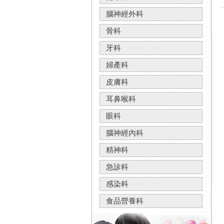
腦神經外科
骨科
牙科
婦產科
皮膚科
耳鼻喉科
眼科
腦神經內科
精神科
急診科
感染科
食品營養科