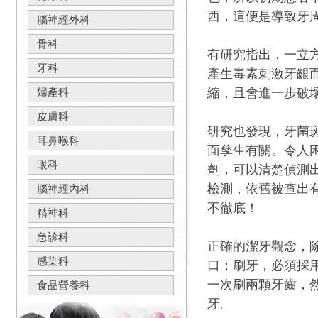
西，這便是導致牙
腦神經外科
骨科
有研究指出，一立
牙科
產生毒素刺激牙齦
縮，且會進一步破
婦產科
皮膚科
研究也發現，牙菌
耳鼻喉科
面孳生有關。令人
眼科
劑，可以清楚偵測
檢測，依舊被查出
腦神經內科
不徹底！
精神科
急診科
正確的潔牙觀念，
感染科
口；刷牙，必須採
一次刷兩顆牙齒，
食品營養科
牙。