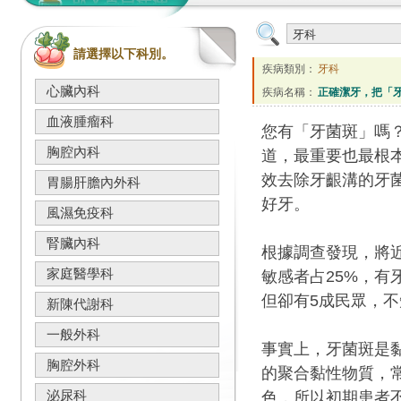
請選擇以下科別。
疾病類別：
牙科
心臟內科
疾病名稱：
正確潔牙，把「
血液腫瘤科
您有「牙菌斑」嗎
胸腔內科
道，最重要也最根
效去除牙齦溝的牙
胃腸肝膽內外科
好牙。
風濕免疫科
腎臟內科
根據調查發現，將近
家庭醫學科
敏感者占25%，有
但卻有5成民眾，
新陳代謝科
一般外科
事實上，牙菌斑是
胸腔外科
的聚合黏性物質，
泌尿科
色，所以初期患者