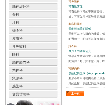
耳鼻喉科
腦神經外科
耳石脫落症
耳石位於內耳的平衡器官裡，
骨科
據，耳石如果掉落離開原來所
牙科
家庭醫學科
運動與減重的關係
婦產科
運動可以增加肌肉的呼吸，低
皮膚科
的過程中，的確可以促進脂肪
耳鼻喉科
婦產科
做月子的營養補充
眼科
懷孕及生產過程中，因為身體
間流傳「月子如果做不好，以
腦神經內科
腎臟內科
精神科
無症狀的血尿（Asymptomatic 
急診科
血尿不單只可從肉眼看出尿液
見的血尿，無症狀的血尿是指
感染科
食品營養科