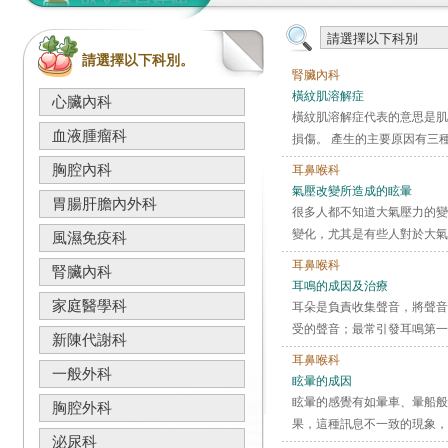
請選擇以下科別。
腎臟內科
橫紋肌溶解症
心臟內科
橫紋肌溶解症代表的意思是肌
血液腫瘤科
損傷。 產生的主要原因有三種
胸腔內科
耳鼻喉科
氣壓改變所造成的眩暈
胃腸肝膽內外科
很多人都不知道大氣壓力的變
變化，尤其是有些人對於大氣
風濕免疫科
耳鼻喉科
腎臟內科
耳鳴的成因及治療
家庭醫學科
耳朵是負責收集聲音，將聲音
受的聲音；最常引發耳鳴第一
新陳代謝科
耳鼻喉科
一般外科
眩暈的成因
眩暈的感覺有如暈車、暈船般
胸腔外科
果，這種訊息不一致的現象，
泌尿科