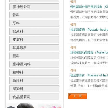
骨科
腦神經外科
慢性踝部外側不穩定現象（Chronic L
慢性踝部外側不穩定現象是指
骨科
的感覺，在跑步時都不太敢使力
牙科
骨科
後足跟疼痛（Posterior heel 
婦產科
後足跟疼痛是跟骨的後側滑囊
皮膚科
會感到困難，鞋子後面常會卡到
耳鼻喉科
骨科
脛骨後肌功能障礙（Posterior tib
眼科
脛骨後肌功能障礙是指脛骨（
成無法支撐足弓，變成後天性扁
腦神經內科
骨科
精神科
後足部骨折（Fracture of the h
急診科
後足部骨折主要是距骨和跟骨
體重 治療： 1.一開始使用
感染科
食品營養科