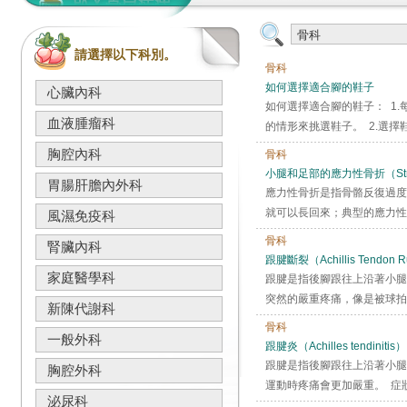
請選擇以下科別。
骨科
如何選擇適合腳的鞋子
心臟內科
如何選擇適合腳的鞋子： 1
血液腫瘤科
的情形來挑選鞋子。 2.選擇
胸腔內科
骨科
小腿和足部的應力性骨折（Stress fra
胃腸肝膽內外科
應力性骨折是指骨骼反復過度
就可以長回來；典型的應力性
風濕免疫科
骨科
腎臟內科
跟腱斷裂（Achillis Tendon R
家庭醫學科
跟腱是指後腳跟往上沿著小腿
突然的嚴重疼痛，像是被球拍
新陳代謝科
骨科
一般外科
跟腱炎（Achilles tendinitis）
跟腱是指後腳跟往上沿著小腿
胸腔外科
運動時疼痛會更加嚴重。 症狀
泌尿科