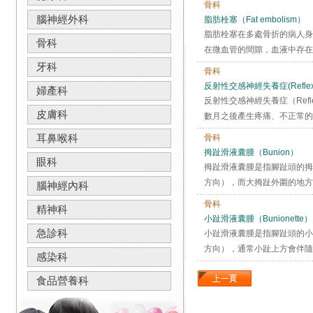
骨科
腦神經外科
脂肪栓塞（Fat embolism）
脂肪栓塞在多處骨折的病人身
骨科
在微血管的間隙，血液中存在
牙科
骨科
反射性交感神經失養症(Reflex sym
婦產科
反射性交感神經失養症（Reflex 
皮膚科
數月之後產生疼痛、不正常的感
耳鼻喉科
骨科
拇趾滑液囊腫（Bunion）
眼科
拇趾滑液囊腫是指腳趾頭的拇
方向），而大拇趾外圍的地方與
腦神經內科
骨科
精神科
小趾滑液囊腫（Bunionette）
急診科
小趾滑液囊腫是指腳趾頭的小
方向），通常小趾上方會伴隨
感染科
食品營養科