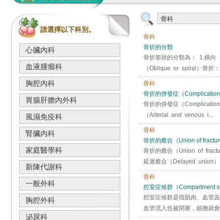
請選擇以下科別。
骨科
骨折的分類
心臟內科
骨折形狀的分類為： 1.橫向
血液腫瘤科
（Oblique or spira
胸腔內科
骨科
骨折的併發症（Complications o
胃腸肝膽內外科
骨折的併發症（Complications
（Arterial and venous i...
風濕免疫科
骨科
腎臟內科
骨折的癒合（Union of fractu
家庭醫學科
骨折的癒合（Union of f
延遲癒合（Delayed unio
新陳代謝科
骨科
一般外科
腔室症候群（Compartment s
腔室症候群是指肌肉、血管及
胸腔外科
血管流入也被閉塞，細胞就會
泌尿科