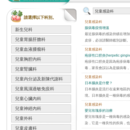
請選擇以下科別。
兒童感染科
腺病毒疫情增溫
新生兒科
最近腺病毒的感染持續在增加
兒童胃腸肝膽科
皮疹，必須請醫師鑑別診斷。
兒童血液腫瘤科
兒童感染科
疱疹性口腔炎(herpetic gingivos
兒童胸腔內科
疱疹性口腔炎是因為疱疹病毒
毒，家長會誤以為是腸病毒，
兒童腎臟科
兒童感染科
兒童內分泌及新陳代謝科
日本腦炎是什麼？
兒童風濕過敏免疫科
日本腦炎是流行在遠東地區的
境。日本腦炎是一種病毒的感
兒童心臟內科
兒童感染科
兒童神經內科
嬰兒玫瑰疹的治療
嬰兒玫瑰疹是一種病毒的感染
兒童外科
染，它是一種良性的疾病，也
兒童皮膚科