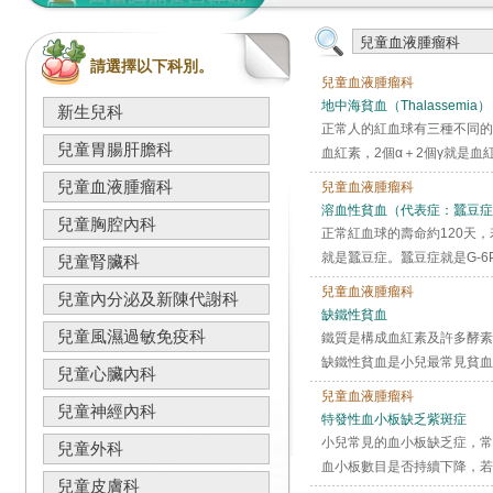
請選擇以下科別。
兒童血液腫瘤科
地中海貧血（Thalassemi
新生兒科
正常人的紅血球有三種不同的血
兒童胃腸肝膽科
血紅素，2個α＋2個γ就是血
兒童血液腫瘤科
兒童血液腫瘤科
溶血性貧血（代表症：蠶豆症
兒童胸腔內科
正常紅血球的壽命約120天
就是蠶豆症。蠶豆症就是G-6
兒童腎臟科
兒童血液腫瘤科
兒童內分泌及新陳代謝科
缺鐵性貧血
兒童風濕過敏免疫科
鐵質是構成血紅素及許多酵素
缺鐵性貧血是小兒最常見貧血的
兒童心臟內科
兒童血液腫瘤科
兒童神經內科
特發性血小板缺乏紫斑症
小兒常見的血小板缺乏症，常
兒童外科
血小板數目是否持續下降，若
兒童皮膚科