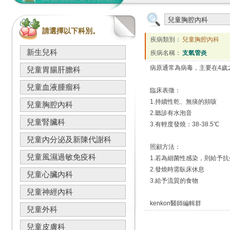
請選擇以下科別。
疾病類別：
兒童胸腔內科
新生兒科
疾病名稱：
支氣管炎
病原通常為病毒，主要在4歲
兒童胃腸肝膽科
兒童血液腫瘤科
臨床表徵：
1.持續性乾、無痰的頻咳
兒童胸腔內科
2.聽診有水泡音
兒童腎臟科
3.有輕度發燒：38-38.5℃
兒童內分泌及新陳代謝科
照顧方法：
兒童風濕過敏免疫科
1.若為細菌性感染，則給予
2.發燒時需臥床休息
兒童心臟內科
3.給予流質的食物
兒童神經內科
kenkon醫師編輯群
兒童外科
兒童皮膚科