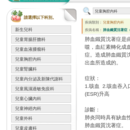
請選擇以下科別。
疾病類別：
兒童胸腔內科
新生兒科
疾病名稱：
肺血鐵質沈著症（He
肺血鐵質沈著症是
兒童胃腸肝膽科
噬，血紅素轉化成
兒童血液腫瘤科
症。造成肺血鐵質
兒童胸腔內科
出血所造成的。
兒童腎臟科
症狀：
兒童內分泌及新陳代謝科
1.咳血 2.咳血吞
兒童風濕過敏免疫科
(ESR)升高
兒童心臟內科
兒童神經內科
診斷：
肺炎同時具有缺血
兒童外科
肺血鐵質沈著症。
兒童皮膚科