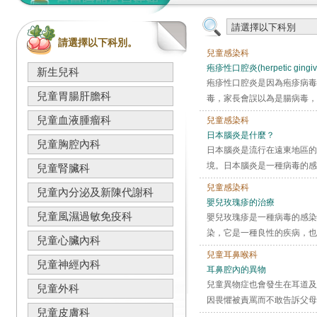
請選擇以下科別。
兒童感染科
疱疹性口腔炎(herpetic gingivos
新生兒科
疱疹性口腔炎是因為疱疹病毒
兒童胃腸肝膽科
毒，家長會誤以為是腸病毒，
兒童血液腫瘤科
兒童感染科
日本腦炎是什麼？
兒童胸腔內科
日本腦炎是流行在遠東地區的
境。日本腦炎是一種病毒的感
兒童腎臟科
兒童感染科
兒童內分泌及新陳代謝科
嬰兒玫瑰疹的治療
兒童風濕過敏免疫科
嬰兒玫瑰疹是一種病毒的感染
染，它是一種良性的疾病，也
兒童心臟內科
兒童耳鼻喉科
兒童神經內科
耳鼻腔內的異物
兒童異物症也會發生在耳道及
兒童外科
因畏懼被責罵而不敢告訴父母
兒童皮膚科