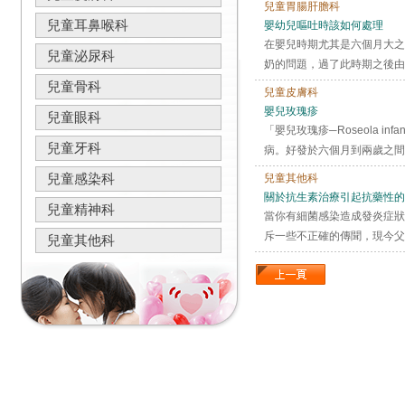
兒童胃腸肝膽科
兒童耳鼻喉科
嬰幼兒嘔吐時該如何處理
在嬰兒時期尤其是六個月大之
兒童泌尿科
奶的問題，過了此時期之後由
兒童骨科
兒童皮膚科
嬰兒玫瑰疹
兒童眼科
「嬰兒玫瑰疹─Roseola i
兒童牙科
病。好發於六個月到兩歲之間
兒童感染科
兒童其他科
關於抗生素治療引起抗藥性的
兒童精神科
當你有細菌感染造成發炎症狀
斥一些不正確的傳聞，現今父
兒童其他科