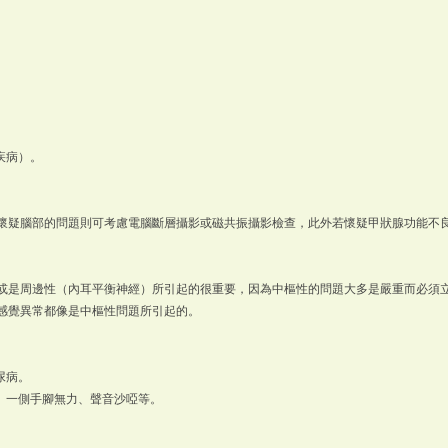
疾病）。
懷疑腦部的問題則可考慮電腦斷層攝影或磁共振攝影檢查，此外若懷疑甲狀腺功能不
或是周邊性（內耳平衡神經）所引起的很重要，因為中樞性的問題大多是嚴重而必須
感覺異常都像是中樞性問題所引起的。
尿病。
、一側手腳無力、聲音沙啞等。