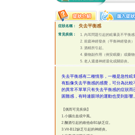
失去平衡感
症狀名稱：
常見疾病：
內耳問題引起的眩暈及不平衡感
前庭神經發炎（平衡神經發炎）
酒精所引起。
藥物副作用（例安眠藥）或藥物
老人週邊神經退化或關節炎。
失去平衡感有二種情形，一種是急性眩
有點像失去平衡感的感覺，可分為比較
的異常不單單只有失去平衡感的症狀而
困難感，有時連眼球的運動也受到影響
【偶而可見疾病】
1.小腦出血或中風。
2.酗酒引起的維他命B1缺乏症。
3.Vit-B12缺乏引起的神經炎。