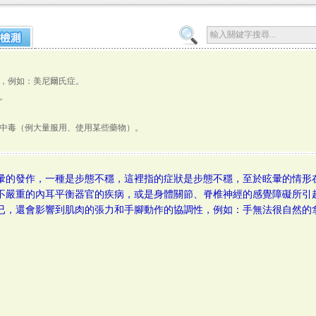
，例如：美尼爾氏症。
。
中毒（例大量服用、使用某些藥物）。
暈的發作，一種是步態不穩，這裡指的症狀是步態不穩，至於眩暈的情形
不嚴重的內耳平衡器官的疾病，或是身體關節、脊椎神經的感覺障礙所引
已，還會影響到肌肉的張力和手腳動作的協調性，例如：手無法很自然的
。