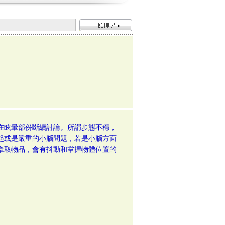
在眩暈部份斷續討論。所謂步態不穩，
起或是嚴重的小腦問題，若是小腦方面
拿取物品，會有抖動和掌握物體位置的