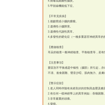
4.病毒或細菌性腦炎。
5.甲狀線機能低下症。
【不常見疾病】
1.後顱窩或小腦的腫瘤。
2.遺傳性小腦障害。
3.遺傳性代謝性異常。
4.多發性的硬化症（一種多重器官神經異常的
【應做檢查】
耳朵的檢查一般神經檢查、平衡檢查等，若有
【注意事項】
要區別不平衡感是中樞性（腦部）所引起，亦
不清、進食困難、聲音沙啞、肌肉無力、皮膚
【警示症狀】
1.老人同時伴隨有未經良好的控制高血壓及糖
2.有任何一樣神經學上的異常例如：吞嚥困難
3.非常嚴重的頭痛。
4.發燒。