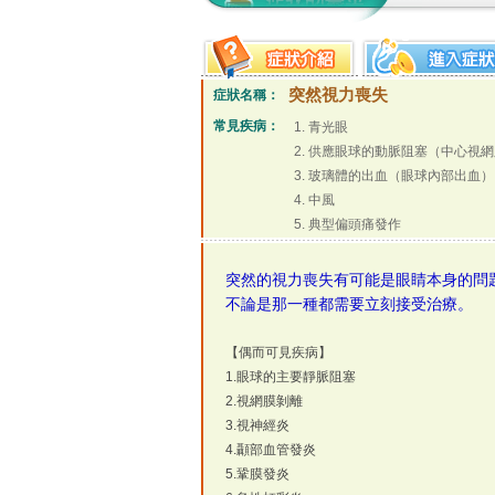
突然視力喪失
症狀名稱：
常見疾病：
青光眼
供應眼球的動脈阻塞（中心視網
玻璃體的出血（眼球內部出血）
中風
典型偏頭痛發作
突然的視力喪失有可能是眼睛本身的問
不論是那一種都需要立刻接受治療。
【偶而可見疾病】
1.眼球的主要靜脈阻塞
2.視網膜剝離
3.視神經炎
4.顳部血管發炎
5.鞏膜發炎