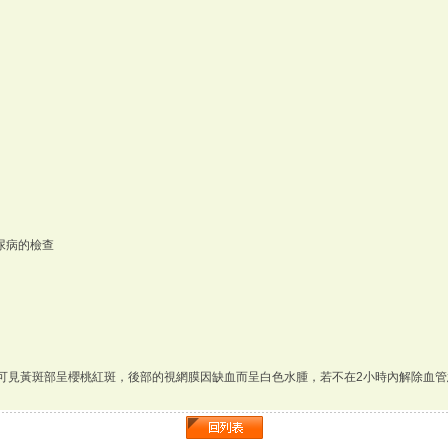
尿病的檢查
可見黃斑部呈櫻桃紅斑，後部的視網膜因缺血而呈白色水腫，若不在2小時內解除血管