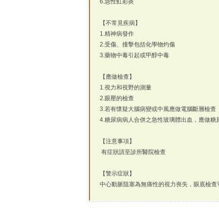
6.急性虹彩炎
【不常見疾病】
1.精神病發作
2.受傷、撞擊包括化學物灼傷
3.藥物中毒引起或甲醇中毒
【應做檢查】
1.視力和視野的測量
2.眼壓的檢查
3.若有懷疑大腦病變或中風應做電腦斷層檢查
4.糖尿病病人合併之急性玻璃體出血，應做糖
【注意事項】
有症狀請至診所醫院檢查
【警示症狀】
中心動脈阻塞為無痛性的視力喪失，眼底檢查