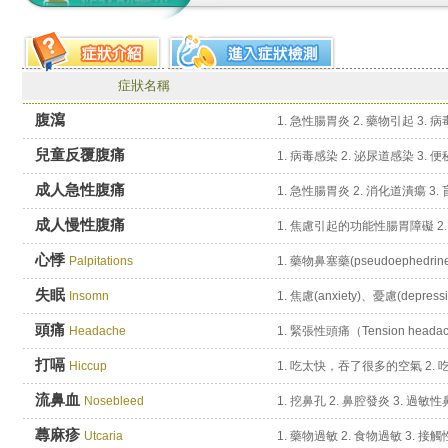
症狀名稱
腹瀉
1. 急性腸胃炎 2. 藥物引起 3.
兒童反覆腹痛
1. 病毒感染 2. 泌尿道感染 3.
成人急性腹痛
1. 急性腸胃炎 2. 消化道潰瘍 3
成人慢性腹痛
1. 焦慮引起的功能性腸胃障礙 2. 
心悸
Palpitations
1. 藥物鼻塞藥(pseudoephedrine
失眠
Insomn
頭痛
Headache
打嗝
Hiccup
1. 吃太快，吞了很多的空氣 2. 吃
流鼻血
Nosebleed
1. 挖鼻孔 2. 鼻腔發炎 3. 過敏
蕁麻疹
Utcaria
1. 藥物過敏 2. 食物過敏 3. 接