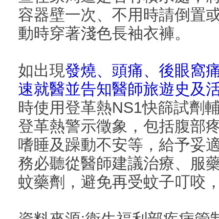
容器壁一次、不用時請倒置
動時穿著淺色長袖衣褲。
如出現
發燒、頭痛、後眼窩
速就醫並告知醫師旅遊史及
時使用登革熱NS1快篩試劑
登革熱警示徵象，包括腹部
嗜睡及躁動不安等，給予妥
務必聽從醫師建議治療、服
蚊藥劑，避免再受蚊子叮咬