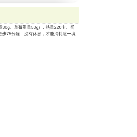
0g、草莓重量50g) ，熱量220卡、蛋
鐘或散步75分鐘，沒有休息，才能消耗這一塊