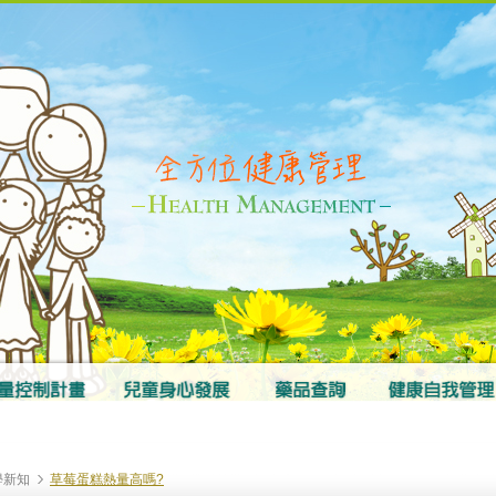
學新知
草莓蛋糕熱量高嗎?