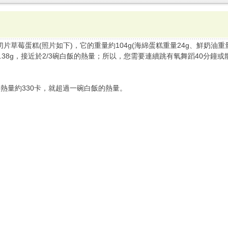
片草莓蛋糕(照片如下)，它的重量約104g(海綿蛋糕重量24g、鮮奶油重量3
合物21.38g，接近於2/3碗白飯的熱量；所以，您需要連續跳有氧舞蹈40分
熱量約330卡，就超過一碗白飯的熱量。