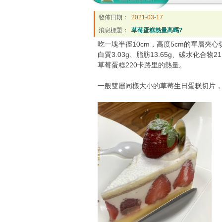
發佈日期：
2021-03-17
消息標題：
草莓蛋糕熱量高嗎?
吃一塊半徑10cm，高度5cm的單層夾心切
白質3.03g、脂肪13.65g、碳水化
草莓蛋糕220卡路里的熱量。
一般雙層同樣大小的草莓生日蛋糕切片，