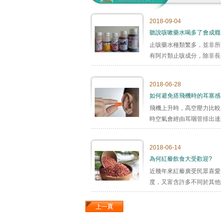
2018-09-04
聽說咳嗽藥水喝多了會成癮
止咳藥水種類繁多，並非所
有阿片類止咳成分，除非長期
2018-06-28
如何避免搭飛機時的耳塞感
飛機上升時，高空壓力比較
時空氣會經由耳咽管排出達到
2018-06-14
為何紅藜飲食大受歡迎?
近幾年來紅藜廣受民眾喜愛
度，又富含許多不同於其他穀