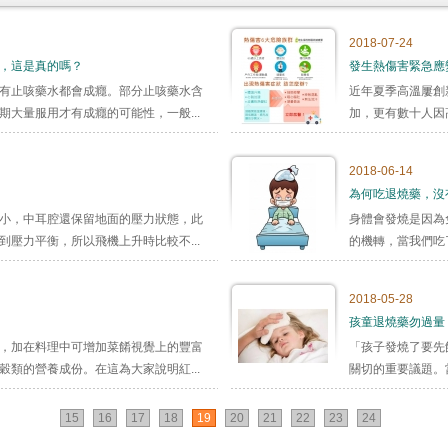
2018-07-24
，這是真的嗎？
發生熱傷害緊急應
有止咳藥水都會成癮。部分止咳藥水含
近年夏季高溫屢創
大量服用才有成癮的可能性，一般...
加，更有數十人因
亦...
2018-06-14
為何吃退燒藥，沒
小，中耳腔還保留地面的壓力狀態，此
身體會發燒是因為
壓力平衡，所以飛機上升時比較不...
的機轉，當我們吃
2018-05-28
孩童退燒藥勿過量
，加在料理中可增加菜餚視覺上的豐富
「孩子發燒了要先
類的營養成份。在這為大家說明紅...
關切的重要議題。
15
16
17
18
19
20
21
22
23
24