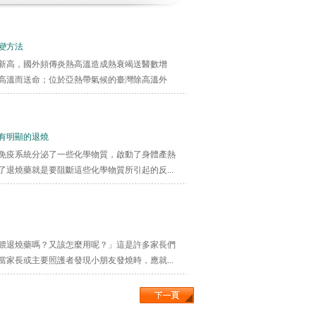
變方法
新高，國外頻傳炎熱高溫造成熱衰竭送醫數增
高溫而送命；位於亞熱帶氣候的臺灣除高溫外
有明顯的退燒
免疫系統分泌了一些化學物質，啟動了身體產熱
了退燒藥就是要阻斷這些化學物質所引起的反...
餵退燒藥嗎？又該怎麼用呢？」這是許多家長們
當家長或主要照護者發現小朋友發燒時，應就...