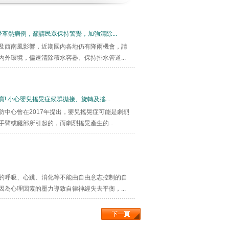
革熱病例，籲請民眾保持警覺，加強清除...
及西南風影響，近期國內各地仍有降雨機會，請
內外環境，儘速清除積水容器、保持排水管道...
! 小心嬰兒搖晃症候群拋接、旋轉及搖...
防中心曾在2017年提出，嬰兒搖晃症可能是劇烈
手臂或腿部所引起的，而劇烈搖晃產生的...
的呼吸、心跳、消化等不能由自由意志控制的自
因為心理因素的壓力導致自律神經失去平衡，...