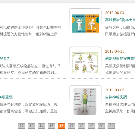
2019-06-04
高雄新增3例本土登
可以從網路上得到各行各業包括醫學的
提醒大家，因鋒面
流通的方便性增加，但對網路上所...
民眾應加強檢視戶
2019-04-15
發育?
勿劇烈搖晃安撫寶寶
就能扶著牆壁或物品站立，但也有6、7
美國疾病管制與預
微站立，嬰兒站立的問題牽涉到...
搖動嬰兒的肩膀、
2019-03-06
4項重點
自律神經失調
隨著年齡增長，銀髮族的記憶力、視
自律神經管理我們
都會逐漸變差，導致忘記服藥、重複
主神經系統，如果
12
13
14
15
16
17
18
19
20
21